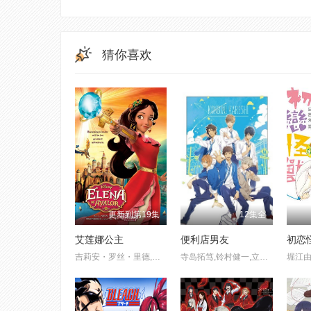
猜你喜欢
更新到第19集
12集全
艾莲娜公主
便利店男友
初恋
吉莉安・罗丝・里德,约瑟夫・阿罗,艾米・卡里诺,克里斯蒂安・兰兹,阿尔玛・马丁内斯
寺岛拓笃,铃村健一,立花慎之介,裕贵