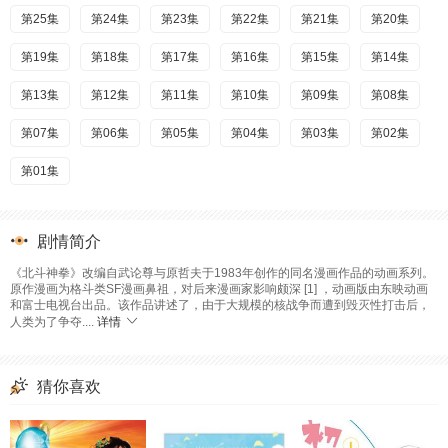
第25集
第24集
第23集
第22集
第21集
第20集
第19集
第18集
第17集
第16集
第15集
第14集
第13集
第12集
第11集
第10集
第09集
第08集
第07集
第06集
第05集
第04集
第03集
第02集
第01集
剧情简介
《北斗神拳》改编自武论尊与原哲夫于1983年创作的同名漫画作品的动画系列。
原作漫画为格斗类SF漫画鼻祖，对后来漫画家影响颇深 [1] ，动画版由东映动画
和富士电视台出品。该作品讲述了，由于大规模的核战争而遭到毁灭性打击后，
人类为了争夺....
详情
猜你喜欢