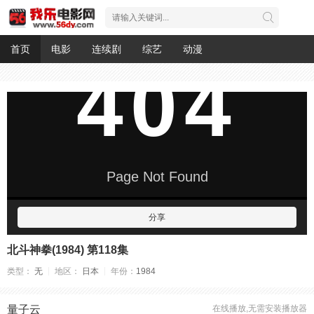
首页
电影
连续剧
综艺
动漫
分享
北斗神拳(1984) 第118集
类型：
无
地区：
日本
年份：
1984
量子云
在线播放,无需安装播放器