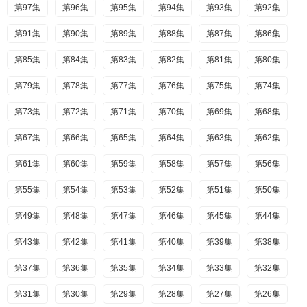
第97集
第96集
第95集
第94集
第93集
第92集
第91集
第90集
第89集
第88集
第87集
第86集
第85集
第84集
第83集
第82集
第81集
第80集
第79集
第78集
第77集
第76集
第75集
第74集
第73集
第72集
第71集
第70集
第69集
第68集
第67集
第66集
第65集
第64集
第63集
第62集
第61集
第60集
第59集
第58集
第57集
第56集
第55集
第54集
第53集
第52集
第51集
第50集
第49集
第48集
第47集
第46集
第45集
第44集
第43集
第42集
第41集
第40集
第39集
第38集
第37集
第36集
第35集
第34集
第33集
第32集
第31集
第30集
第29集
第28集
第27集
第26集