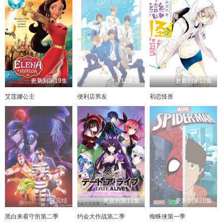
更新到第19集
12集全
更新到第12集
艾莲娜公主
便利店男友
初恋怪兽
已完结
更新到第11集
更新到第20集
黑白来看守所第二季
约会大作战第二季
蜘蛛侠第一季