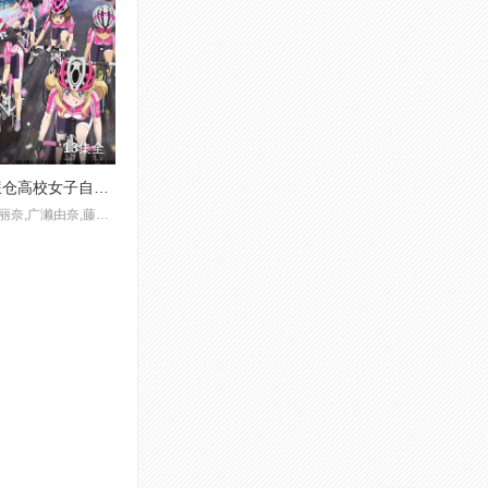
13集全
南镰仓高校女子自行车社
上田丽奈,广濑由奈,藤原夏海,高森奈津美