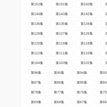
第152集
第151集
第150集
第144集
第143集
第142集
第136集
第135集
第134集
第128集
第127集
第126集
第120集
第119集
第118集
第112集
第111集
第110集
第104集
第103集
第102集
第96集
第95集
第94集
第9
第87集
第86集
第85集
第8
第78集
第77集
第76集
第7
第69集
第68集
第67集
第6