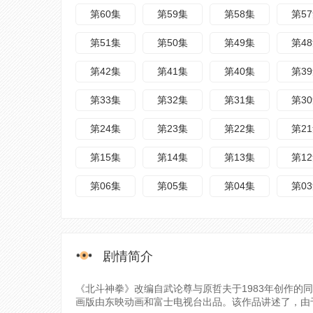
第60集
第59集
第58集
第5
第51集
第50集
第49集
第4
第42集
第41集
第40集
第3
第33集
第32集
第31集
第3
第24集
第23集
第22集
第2
第15集
第14集
第13集
第1
第06集
第05集
第04集
第0
剧情简介
《北斗神拳》改编自武论尊与原哲夫于1983年创作的同
画版由东映动画和富士电视台出品。该作品讲述了，由于