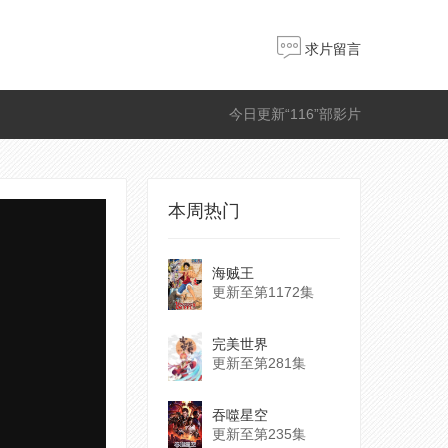
求片留言
今日更新“116”部影片
本周热门
海贼王
更新至第1172集
完美世界
更新至第281集
吞噬星空
更新至第235集