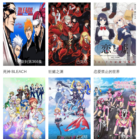
更新到第366集
已完结
12集全
死神 BLEACH
狂赌之渊
恋爱禁止的世界
09集
已完结
13集全