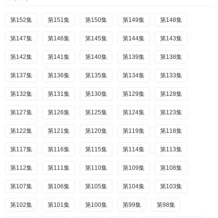
第152集
第151集
第150集
第149集
第148集
第147集
第146集
第145集
第144集
第143集
第142集
第141集
第140集
第139集
第138集
第137集
第136集
第135集
第134集
第133集
第132集
第131集
第130集
第129集
第128集
第127集
第126集
第125集
第124集
第123集
第122集
第121集
第120集
第119集
第118集
第117集
第116集
第115集
第114集
第113集
第112集
第111集
第110集
第109集
第108集
第107集
第106集
第105集
第104集
第103集
第102集
第101集
第100集
第99集
第98集