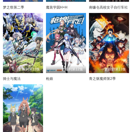
梦之祭第二季
魔装学园H×H
南镰仓高校女子自行车社
更新到第13集
更新到第12集
更新到第13集
骑士与魔法
枪娘
青之驱魔师第2季