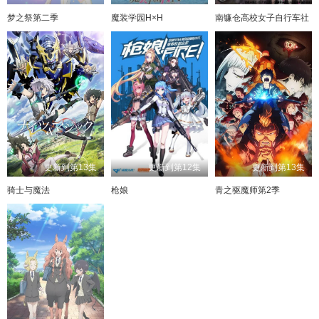
梦之祭第二季
魔装学园H×H
南镰仓高校女子自行车社
更新到第13集
更新到第12集
更新到第13集
骑士与魔法
枪娘
青之驱魔师第2季