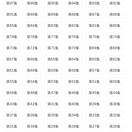
第97集
第96集
第95集
第94集
第93集
第92集
第91集
第90集
第89集
第88集
第87集
第86集
第85集
第84集
第83集
第82集
第81集
第80集
第79集
第78集
第77集
第76集
第75集
第74集
第73集
第72集
第71集
第70集
第69集
第68集
第67集
第66集
第65集
第64集
第63集
第62集
第61集
第60集
第59集
第58集
第57集
第56集
第55集
第54集
第53集
第52集
第51集
第50集
第49集
第48集
第47集
第46集
第45集
第44集
第43集
第42集
第41集
第40集
第39集
第38集
第37集
第36集
第35集
第34集
第33集
第32集
第31集
第30集
第29集
第28集
第27集
第26集