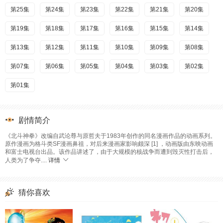
第25集
第24集
第23集
第22集
第21集
第20集
第19集
第18集
第17集
第16集
第15集
第14集
第13集
第12集
第11集
第10集
第09集
第08集
第07集
第06集
第05集
第04集
第03集
第02集
第01集
剧情简介
《北斗神拳》改编自武论尊与原哲夫于1983年创作的同名漫画作品的动画系列。
原作漫画为格斗类SF漫画鼻祖，对后来漫画家影响颇深 [1] ，动画版由东映动画
和富士电视台出品。该作品讲述了，由于大规模的核战争而遭到毁灭性打击后，
人类为了争夺....
详情
猜你喜欢