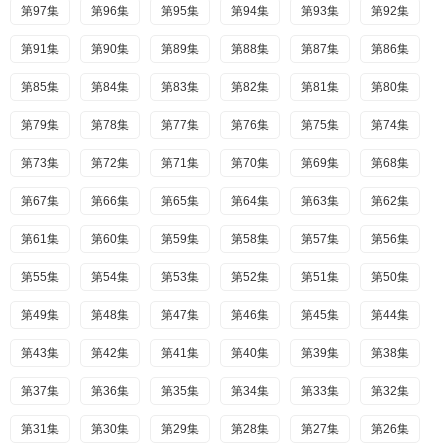
第97集
第96集
第95集
第94集
第93集
第92集
第91集
第90集
第89集
第88集
第87集
第86集
第85集
第84集
第83集
第82集
第81集
第80集
第79集
第78集
第77集
第76集
第75集
第74集
第73集
第72集
第71集
第70集
第69集
第68集
第67集
第66集
第65集
第64集
第63集
第62集
第61集
第60集
第59集
第58集
第57集
第56集
第55集
第54集
第53集
第52集
第51集
第50集
第49集
第48集
第47集
第46集
第45集
第44集
第43集
第42集
第41集
第40集
第39集
第38集
第37集
第36集
第35集
第34集
第33集
第32集
第31集
第30集
第29集
第28集
第27集
第26集