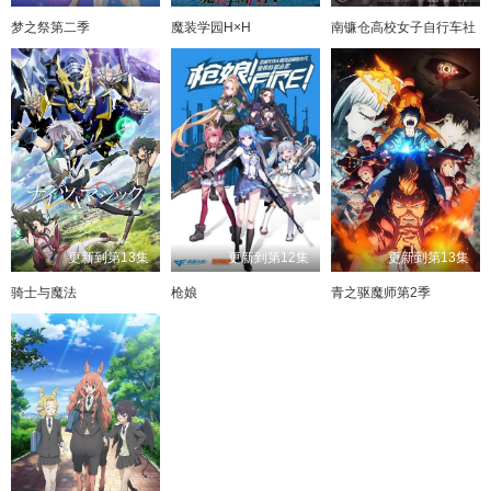
梦之祭第二季
魔装学园H×H
南镰仓高校女子自行车社
更新到第13集
更新到第12集
更新到第13集
骑士与魔法
枪娘
青之驱魔师第2季