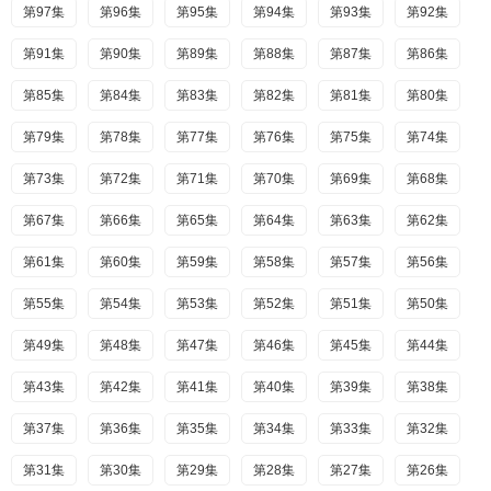
第97集
第96集
第95集
第94集
第93集
第92集
第91集
第90集
第89集
第88集
第87集
第86集
第85集
第84集
第83集
第82集
第81集
第80集
第79集
第78集
第77集
第76集
第75集
第74集
第73集
第72集
第71集
第70集
第69集
第68集
第67集
第66集
第65集
第64集
第63集
第62集
第61集
第60集
第59集
第58集
第57集
第56集
第55集
第54集
第53集
第52集
第51集
第50集
第49集
第48集
第47集
第46集
第45集
第44集
第43集
第42集
第41集
第40集
第39集
第38集
第37集
第36集
第35集
第34集
第33集
第32集
第31集
第30集
第29集
第28集
第27集
第26集