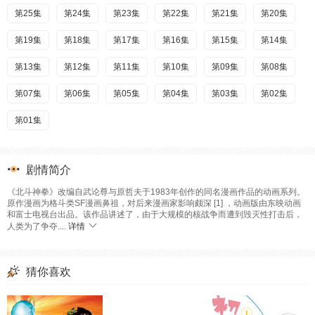
第25集
第24集
第23集
第22集
第21集
第20集
第19集
第18集
第17集
第16集
第15集
第14集
第13集
第12集
第11集
第10集
第09集
第08集
第07集
第06集
第05集
第04集
第03集
第02集
第01集
剧情简介
《北斗神拳》改编自武论尊与原哲夫于1983年创作的同名漫画作品的动画系列。
原作漫画为格斗类SF漫画鼻祖，对后来漫画家影响颇深 [1] ，动画版由东映动画
和富士电视台出品。该作品讲述了，由于大规模的核战争而遭到毁灭性打击后，
人类为了争夺....
详情
猜你喜欢