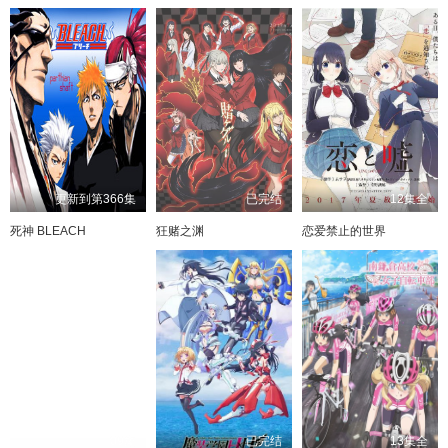
更新到第366集
已完结
12集全
死神 BLEACH
狂赌之渊
恋爱禁止的世界
09集
已完结
13集全