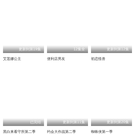
更新到第19集
12集全
更新到第12集
艾莲娜公主
便利店男友
初恋怪兽
已完结
更新到第11集
更新到第20集
黑白来看守所第二季
约会大作战第二季
蜘蛛侠第一季