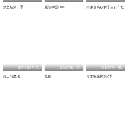
梦之祭第二季
魔装学园H×H
南镰仓高校女子自行车社
更新到第13集
更新到第12集
更新到第13集
骑士与魔法
枪娘
青之驱魔师第2季