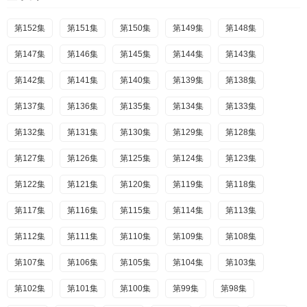
第152集
第151集
第150集
第149集
第148集
第147集
第146集
第145集
第144集
第143集
第142集
第141集
第140集
第139集
第138集
第137集
第136集
第135集
第134集
第133集
第132集
第131集
第130集
第129集
第128集
第127集
第126集
第125集
第124集
第123集
第122集
第121集
第120集
第119集
第118集
第117集
第116集
第115集
第114集
第113集
第112集
第111集
第110集
第109集
第108集
第107集
第106集
第105集
第104集
第103集
第102集
第101集
第100集
第99集
第98集