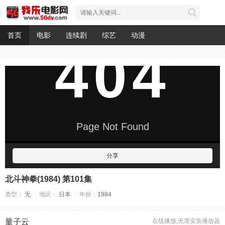
首页
电影
连续剧
综艺
动漫
分享
北斗神拳(1984) 第101集
类型：
无
地区：
日本
年份：
1984
量子云
在线播放,无需安装播放器