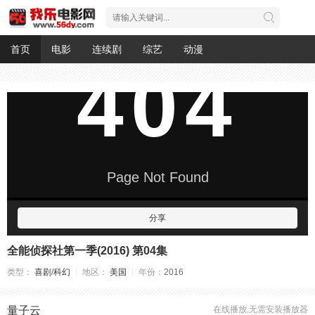
首页
电影
连续剧
综艺
动漫
分享
全能侦探社第一季(2016) 第04集
类型：
喜剧
/
科幻
地区：
美国
年份：
2016
量子云
在线播放,无需安装播放器