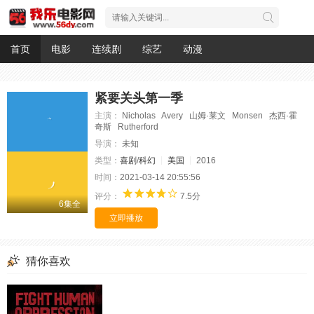
首页
电影
连续剧
综艺
动漫
紧要关头第一季
主演：
Nicholas Avery 山姆·莱文 Monsen 杰西·霍
奇斯 Rutherford
导演：
未知
类型：
喜剧
/
科幻
美国
2016
时间：
2021-03-14 20:55:56
评分：
7.5分
6集全
立即播放
猜你喜欢