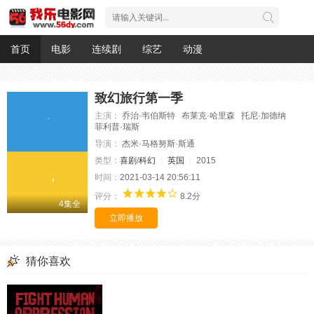
首页
电影
连续剧
综艺
动漫
致幻旅行第一季
主演：
乔治·韦伯斯特 布莱克·哈里森 托尼·加德纳
菲利普·瑞斯
导演：
杰米·马格努斯·斯通
类型：
喜剧
/
科幻
英国
2015
时间：
2021-03-14 20:56:11
评分：
8.2分
4集全
立即播放
猜你喜欢