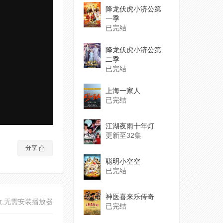
降龙伏虎小济公第
一季
已完结
降龙伏虎小济公第
二季
已完结
上海一家人
已完结
江湖夜雨十年灯
更新至32集
分享
聪明小空空
已完结
神医喜来乐传奇
放,无需安装播放器
已完结