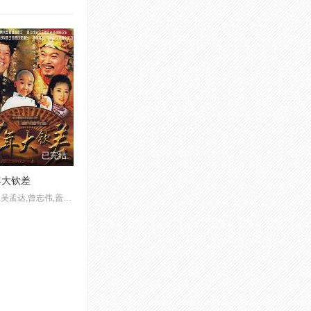
已完结
年大钦差
靳东,吴孟达,曾志伟,盖丽丽,叮当,李宗翰,舒畅,张默,魏宗万,闾汉彪,佟童