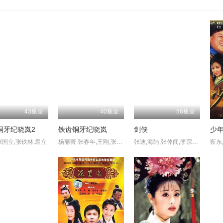
43集全
40集全
56集全
铜牙纪晓岚2
铁齿铜牙纪晓岚
剑侠
少
张国立,张铁林,袁立
杨丽菁,张春年,王刚,张国立,张铁林,袁立,赵敏芬
张迪,海陆,张倬闻,李宗翰,贡米,张明明,郑逸桐,臧洪娜,白珊,吴俊余