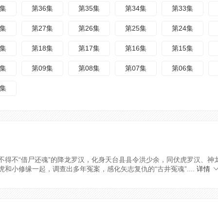
7集
第36集
第35集
第34集
第33集
8集
第27集
第26集
第25集
第24集
9集
第18集
第17集
第16集
第15集
0集
第09集
第08集
第07集
第06集
1集
不得不“借尸还魂”的降龙罗汉，化身天台县县令洪少余，同伏虎罗汉、神
小修缘一起，调查出多年冤案，感化矢志复仇的“古井冤魂”....
详情