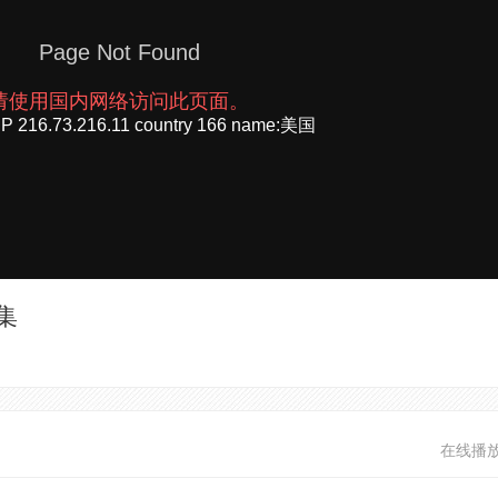
集
在线播