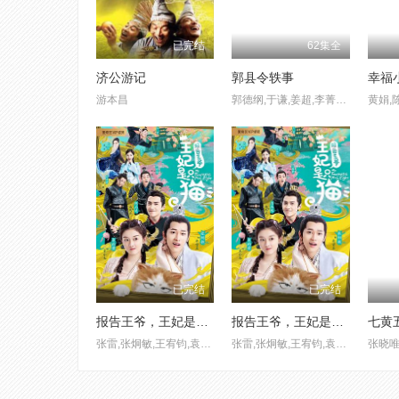
已完结
62集全
济公游记
郭县令轶事
幸福
游本昌
郭德纲,于谦,姜超,李菁菁,胡珂瑜,李文启,史妍,吴丹佳佳
黄娟,
已完结
已完结
报告王爷，王妃是只猫第一季
报告王爷，王妃是只猫第二季
张雷,张炯敏,王宥钧,袁雨萱,陈品延,蔡祥宇,高智洋,孙泽霖
张雷,张炯敏,王宥钧,袁雨萱,陈品延,蔡祥宇,高智洋,孙泽霖