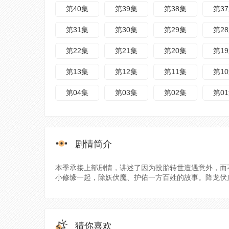
第40集
第39集
第38集
第3
第31集
第30集
第29集
第2
第22集
第21集
第20集
第1
第13集
第12集
第11集
第1
第04集
第03集
第02集
第0
剧情简介
本季承接上部剧情，讲述了因为投胎转世遭遇意外，而
小修缘一起，除妖伏魔、护佑一方百姓的故事。降龙伏虎和
猜你喜欢