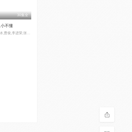
30集全
灵小不懂
李冰冰,曹俊,李进荣,张卫健,黄海冰,聂远,薛佳凝,罗家英,何美钿,马精武,沈晓海,王元禄,薛文成,谭建昌,黄翀