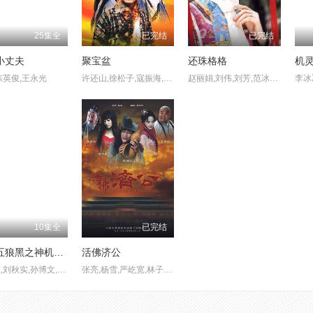
25集全
已完结
已完结
小丈夫
聚宝盆
还珠格格
机
陈英俊,王永光
许还山,徐松子,寇振海,张卫健,范冰冰,薛佳凝,朱泳腾,高强,张庭,彭丹,梁冠华,郑毓芝
赵丽娟,刘伟,刘芳,范冰冰,刘芳毓,赵薇,苏有朋,陈志朋,林心如,周杰,张铁林,苗皓钧,张恒,刘丹,王奕,陆诗雨,李楠,戴春荣,薛俨,王坤,陈莹,李明启,杨东,游龙,温海波,郑佳欣,鱼梦洁,艾洋,董伟,张巍,朱景隆
10集全
已完结
七黄五狼黑之神机秘策
活佛济公
张晓唯,刘秋实,孙博文,孙亚龙,李浩宇,拳师七号,周淑怡
张亮,杨雪,严屹宽,林子聪,陈浩民,涂黎曼,陈紫函,张檬,林江国,高昊,郑逸桐,馨子,法提麦·雅琦