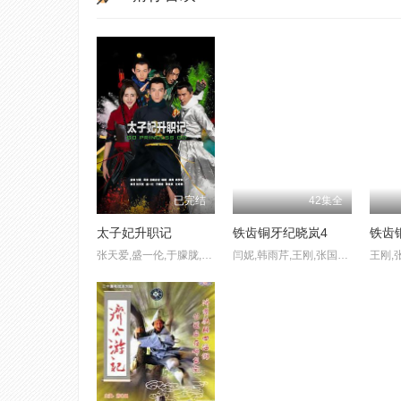
已完结
42集全
太子妃升职记
铁齿铜牙纪晓岚4
铁齿
张天爱,盛一伦,于朦胧,江奇霖
闫妮,韩雨芹,王刚,张国立,张铁林,袁立,杨千嬅
王刚,