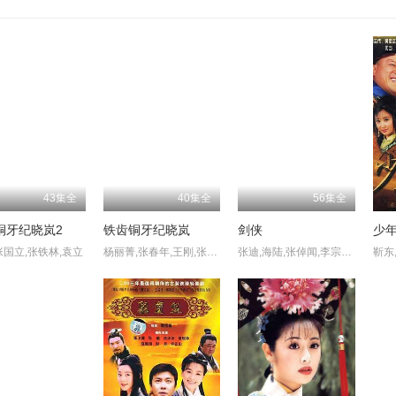
43集全
40集全
56集全
铜牙纪晓岚2
铁齿铜牙纪晓岚
剑侠
少
张国立,张铁林,袁立
杨丽菁,张春年,王刚,张国立,张铁林,袁立,赵敏芬
张迪,海陆,张倬闻,李宗翰,贡米,张明明,郑逸桐,臧洪娜,白珊,吴俊余