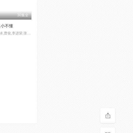
30集全
灵小不懂
李冰冰,曹俊,李进荣,张卫健,黄海冰,聂远,薛佳凝,罗家英,何美钿,马精武,沈晓海,王元禄,薛文成,谭建昌,黄翀