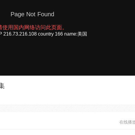
集
在线播