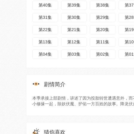
第40集
第39集
第38集
第3
第31集
第30集
第29集
第2
第22集
第21集
第20集
第1
第13集
第12集
第11集
第1
第04集
第03集
第02集
第0
剧情简介
本季承接上部剧情，讲述了因为投胎转世遭遇意外，而
小修缘一起，除妖伏魔、护佑一方百姓的故事。降龙伏虎和
猜你喜欢