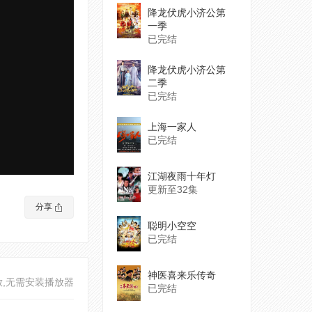
降龙伏虎小济公第
一季
已完结
降龙伏虎小济公第
二季
已完结
上海一家人
已完结
江湖夜雨十年灯
更新至32集
分享
聪明小空空
已完结
神医喜来乐传奇
放,无需安装播放器
已完结