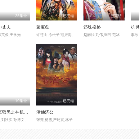
25集全
已完结
已完结
小丈夫
聚宝盆
还珠格格
机
陈英俊,王永光
许还山,徐松子,寇振海,张卫健,范冰冰,薛佳凝,朱泳腾,高强,张庭,彭丹,梁冠华,郑毓芝
赵丽娟,刘伟,刘芳,范冰冰,刘芳毓,赵薇,苏有朋,陈志朋,林心如,周杰,张铁林,苗皓钧,张恒,刘丹,王奕,陆诗雨,李楠,戴春荣,薛俨,王坤,陈莹,李明启,杨东,游龙,温海波,郑佳欣,鱼梦洁,艾洋,董伟,张巍,朱景隆
10集全
已完结
七黄五狼黑之神机秘策
活佛济公
张晓唯,刘秋实,孙博文,孙亚龙,李浩宇,拳师七号,周淑怡
张亮,杨雪,严屹宽,林子聪,陈浩民,涂黎曼,陈紫函,张檬,林江国,高昊,郑逸桐,馨子,法提麦·雅琦