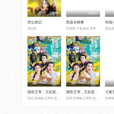
已完结
62集全
济公游记
郭县令轶事
幸福
游本昌
郭德纲,于谦,姜超,李菁菁,胡珂瑜,李文启,史妍,吴丹佳佳
黄娟,
已完结
已完结
报告王爷，王妃是只猫第一季
报告王爷，王妃是只猫第二季
张雷,张炯敏,王宥钧,袁雨萱,陈品延,蔡祥宇,高智洋,孙泽霖
张雷,张炯敏,王宥钧,袁雨萱,陈品延,蔡祥宇,高智洋,孙泽霖