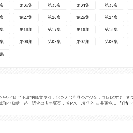
7集
第36集
第35集
第34集
第33集
8集
第27集
第26集
第25集
第24集
9集
第18集
第17集
第16集
第15集
0集
第09集
第08集
第07集
第06集
1集
不得不“借尸还魂”的降龙罗汉，化身天台县县令洪少余，同伏虎罗汉、神
小修缘一起，调查出多年冤案，感化矢志复仇的“古井冤魂”....
详情