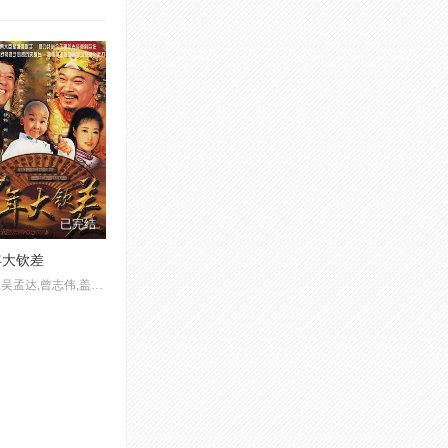
已完结
年大钦差
靳东,吴孟达,曾志伟,盖丽丽,叮当,李宗翰,舒畅,张默,魏宗万,闾汉彪,佟童