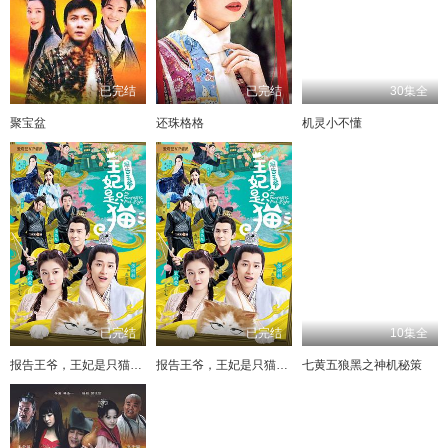
已完结
已完结
30集全
聚宝盆
还珠格格
机灵小不懂
已完结
已完结
10集全
报告王爷，王妃是只猫第一季
报告王爷，王妃是只猫第二季
七黄五狼黑之神机秘策