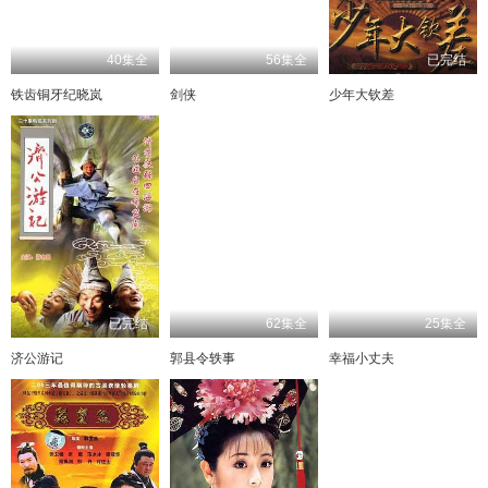
40集全
56集全
已完结
铁齿铜牙纪晓岚
剑侠
少年大钦差
已完结
62集全
25集全
济公游记
郭县令轶事
幸福小丈夫