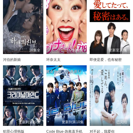
16集全
10集全
更新至10集
河伯的新娘
环奈太太
即便是爱，也有秘密
更新到第20集
更新到第10集
已完结
犯罪心理韩版
Code Blue-急救直升机
对不起，我爱你