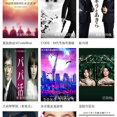
更新到第09集
更新到第25集
更新至09集
紧急救命3/CodeBlue
CODE：M代号海市蜃楼
彬与瑛
更新到第08集
更新到第10集
已完结
大叔帮帮我（爸爸活）
东京吸血鬼旅馆
该隐与亚伯