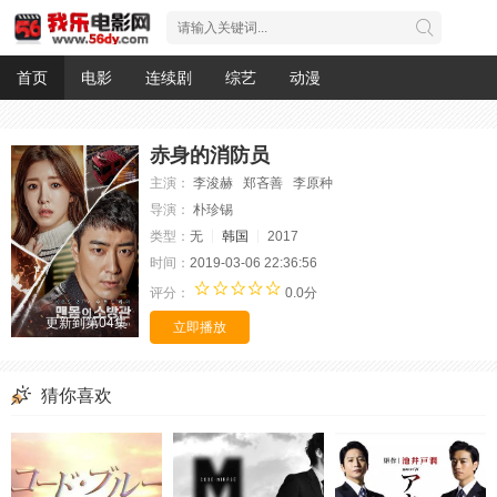
首页
电影
连续剧
综艺
动漫
赤身的消防员
主演：
李浚赫 郑吝善 李原种
导演：
朴珍锡
类型：
无
韩国
2017
时间：
2019-03-06 22:36:56
评分：
0.0分
更新到第04集
立即播放
猜你喜欢