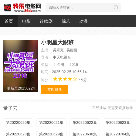
首页
电影
连续剧
综艺
动漫
小明星大跟班
主演：
吴宗宪 吴姗儒
导演：
中天电视台
类型：
台湾
2016
时间：
2025-02-25 10:55:14
评分：
7.5分
更新至20250224
立即播放
量子云
在线播放,无需安装播放器
第20220620集
第20220621集
第20220622集
第20220623集
第20220628集
第20220629集
第20220630集
第20220704集