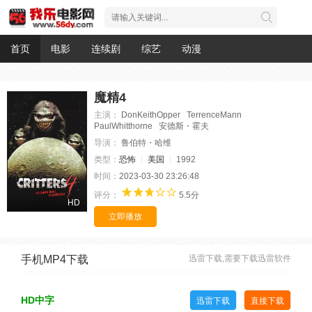
首页
电影
连续剧
综艺
动漫
魔精4
主演：
DonKeithOpper TerrenceMann
PaulWhitthorne 安德斯・霍夫
导演：
鲁伯特・哈维
类型：
恐怖
美国
1992
时间：
2023-03-30 23:26:48
评分：
5.5分
HD
立即播放
手机MP4下载
迅雷下载,需要下载迅雷软件
HD中字
迅雷下载
直接下载