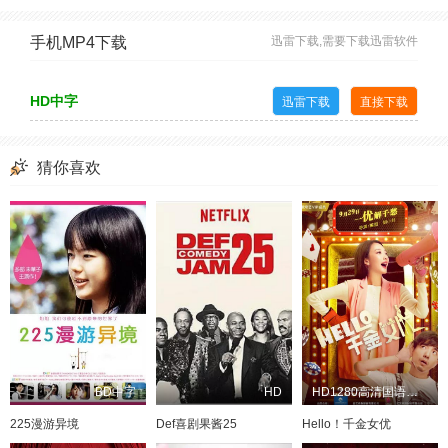
手机MP4下载
迅雷下载,需要下载迅雷软件
HD中字
迅雷下载
直接下载
猜你喜欢
BD中字
HD
HD1280高清国语中字版
225漫游异境
Def喜剧果酱25
Hello！千金女优