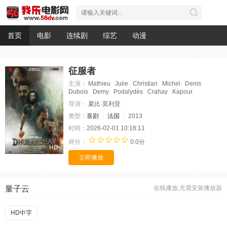
首页
电影
连续剧
综艺
动漫
征服者
主演：
Mathieu Julie Christian Michel Denis
Dubois Demy Podalydès Crahay Kapour
导演：
夏比·莫利亚
类型：
喜剧
法国
2013
时间：
2026-02-01 10:18:11
评分：
0.0分
HD
立即播放
量子云
在线播放,无需安装播放器
HD中字