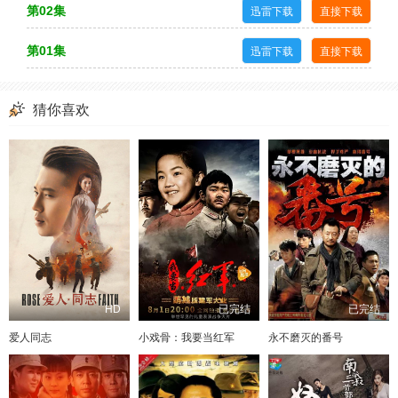
第02集
迅雷下载
直接下载
第01集
迅雷下载
直接下载
猜你喜欢
HD
已完结
已完结
爱人同志
小戏骨：我要当红军
永不磨灭的番号