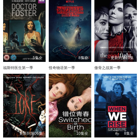
5集全
8集全
更新到第10集
福斯特医生第一季
怪奇物语第一季
傲骨之战第一季
更新到第06集
10集全
8集全