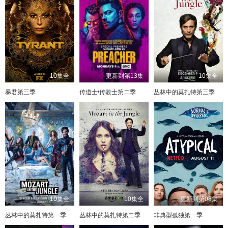
10集全
更新到第13集
10集全
暴君第三季
传道士\传教士第二季
丛林中的莫扎特第三季
10集全
10集全
更新到第08集
丛林中的莫扎特第一季
丛林中的莫扎特第二季
非典型孤独第一季