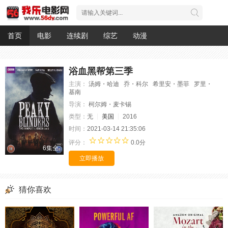
首页
电影
连续剧
综艺
动漫
浴血黑帮第三季
主演：
汤姆・哈迪 乔・科尔 希里安・墨菲 罗里・
基南
导演：
柯尔姆・麦卡锡
类型：
无
美国
2016
时间：
2021-03-14 21:35:06
评分：
0.0分
6集全
立即播放
猜你喜欢