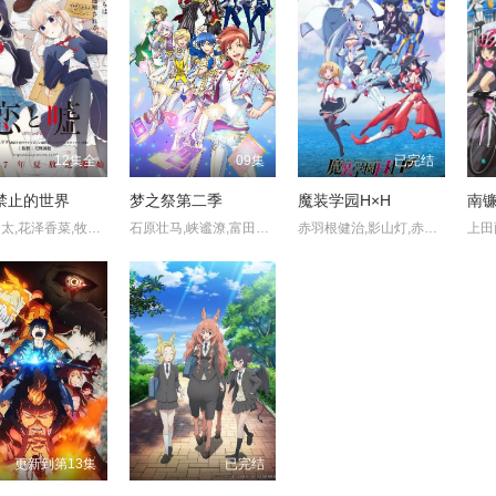
12集全
09集
已完结
禁止的世界
梦之祭第二季
魔装学园H×H
逢坂良太,花泽香菜,牧野由依
石原壮马,峡谧潦,富田健太郎,太田将熙,正木郁
赤羽根健治,影山灯,赤崎千夏,长妻树里,木野日菜
更新到第13集
已完结