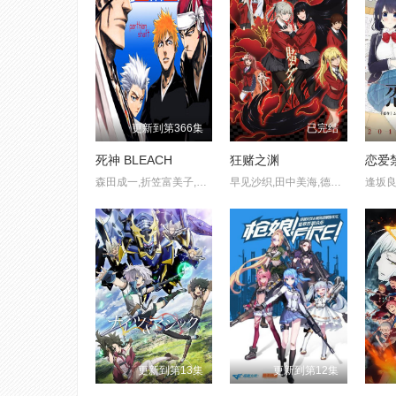
更新到第366集
已完结
死神 BLEACH
狂赌之渊
恋爱
森田成一,折笠富美子,松冈由贵
早见沙织,田中美海,德武龙也,若井友希,奈波果林
更新到第13集
更新到第12集