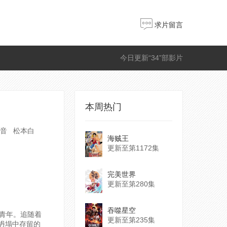
求片留言
今日更新“34”部影片
本周热门
音 松本白
海贼王
更新至第1172集
完美世界
更新至第280集
吞噬星空
青年。追随着
更新至第235集
坍塌中存留的