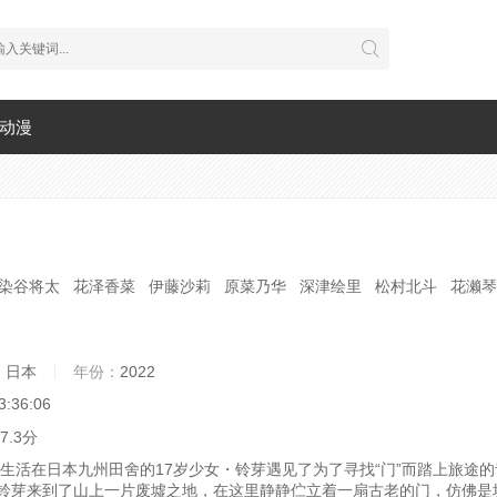
动漫
染谷将太 花泽香菜 伊藤沙莉 原菜乃华 深津绘里 松村北斗 花濑琴
：
日本
年份：
2022
3:36:06
7.3分
在日本九州田舍的17岁少女・铃芽遇见了为了寻找“门”而踏上旅途的
铃芽来到了山上一片废墟之地，在这里静静伫立着一扇古老的门，仿佛是