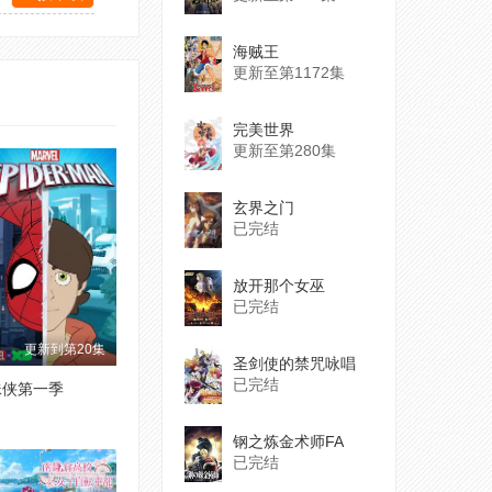
海贼王
更新至第1172集
完美世界
更新至第280集
玄界之门
已完结
放开那个女巫
已完结
更新到第20集
圣剑使的禁咒咏唱
已完结
蛛侠第一季
钢之炼金术师FA
已完结