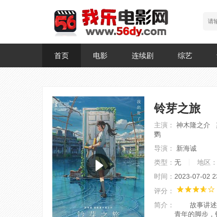
首页
电影
连续剧
综艺
铃芽之旅
主演：
神木隆之介 
鹦
导演：
新海诚
类型：
无
地区
时间：
2023-07-02 2
评分：
简介：
故事讲述生活
青年的脚步，