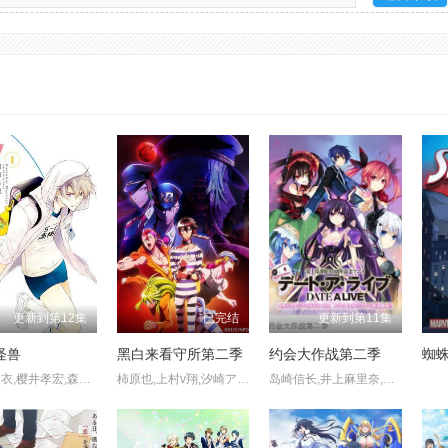
更新到第12集
已完结
更新到第11集
怪兽
黑白来看守所第二季
约会大作战第二季
蜘
堀江由衣,樱井孝宏,森久保祥太郎,杉田智和,村濑步
柿原也,上村v翔,汐崎アイル,小林大o,v智一,明坂美,津田健次郎,Kimeru
岛崎信长,井上麻里奈,富倜懒,竹达彩奈