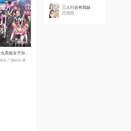
三人行必有我妹
已完结
13集全
南镰仓高校女子自行车社
上田丽奈,广濑由奈,藤原夏海,高森奈津美