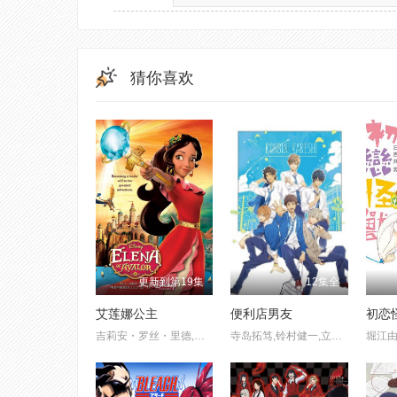
猜你喜欢
更新到第19集
12集全
艾莲娜公主
便利店男友
初恋
吉莉安・罗丝・里德,约瑟夫・阿罗,艾米・卡里诺,克里斯蒂安・兰兹,阿尔玛・马丁内斯
寺岛拓笃,铃村健一,立花慎之介,裕贵