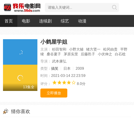
首页
电影
连续剧
综艺
动漫
小鹤屋学姐
主演：
杉田智和 小野大辅 绪方贤一 松冈由贵 平野
绫 桑谷夏子 茅原实里 后藤邑子 小伏伸之 白石稔
导演：
武本康弘
类型：
搞笑
日本
2009
时间：
2021-03-14 22:23:59
评分：
8.0分
13集全
立即播放
猜你喜欢