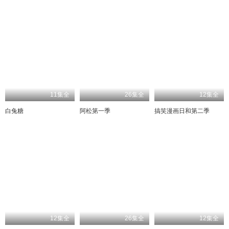
11集全
26集全
12集全
白兔糖
阿松第一季
搞笑漫画日和第二季
12集全
26集全
12集全