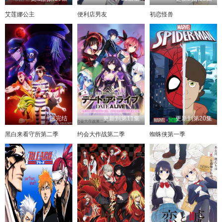
第06集
第05集
第04集
第03集
艾莲娜公主
便利店男友
初恋怪兽
第93集
迅雷下载
直接下载
第02集
第01集
第92集
迅雷下载
直接下载
第91集
迅雷下载
直接下载
第90集
迅雷下载
直接下载
第89集
迅雷下载
直接下载
已完结
更新到第11集
更新到第20集
第89集
迅雷下载
直接下载
黑白来看守所第二季
约会大作战第二季
蜘蛛侠第一季
第88集
迅雷下载
直接下载
第87集
迅雷下载
直接下载
第86集
迅雷下载
直接下载
第85集
迅雷下载
直接下载